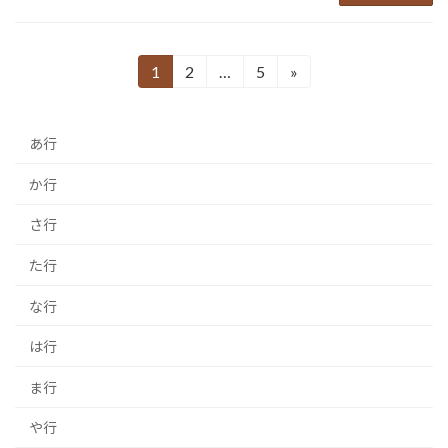
投
1
2
…
5
»
固
固
固
定
定
定
稿
ペ
ペ
ペ
の
あ行
ー
ー
ー
ジ
ジ
ジ
ペ
か行
ー
さ行
ジ
た行
送
な行
り
は行
ま行
や行