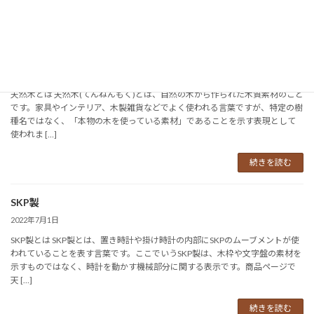
続きを読む
天然木
2022年8月1日
天然木とは 天然木(てんねんもく)とは、自然の木から作られた木質素材のこと
です。家具やインテリア、木製雑貨などでよく使われる言葉ですが、特定の樹
種名ではなく、「本物の木を使っている素材」であることを示す表現として
使われま […]
続きを読む
SKP製
2022年7月1日
SKP製とは SKP製とは、置き時計や掛け時計の内部にSKPのムーブメントが使
われていることを表す言葉です。ここでいうSKP製は、木枠や文字盤の素材を
示すものではなく、時計を動かす機械部分に関する表示です。商品ページで
天 […]
続きを読む