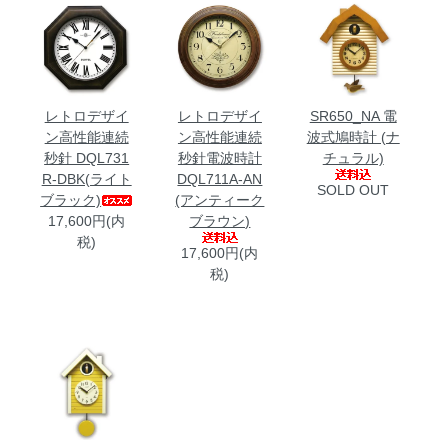
レトロデザイ
レトロデザイ
SR650_NA 電
ン高性能連続
ン高性能連続
波式鳩時計 (ナ
秒針 DQL731
秒針電波時計
チュラル)
R-DBK(ライト
DQL711A-AN
SOLD OUT
ブラック)
(アンティーク
17,600円(内
ブラウン)
税)
17,600円(内
税)