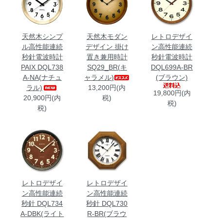
天然木シンプ
天然木モダン
レトロデザイ
ル高性能連続
デザイン 掛け
ン高性能連続
秒針電波時計
置き兼用時計
秒針電波時計
PAIX DQL738
SQ29_BR(キ
DQL699A-BR
A-NA(ナチュ
ャラメル)
(ブラウン)
ラル)
13,200円(内
19,800円(内
20,900円(内
税)
税)
税)
レトロデザイ
レトロデザイ
ン高性能連続
ン高性能連続
秒針 DQL734
秒針 DQL730
A-DBK(ライト
R-BR(ブラウ