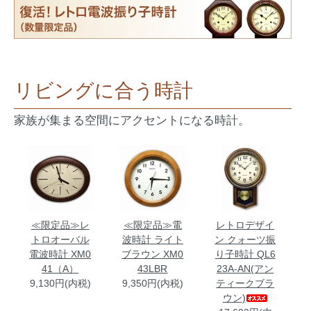
リビングに合う時計
家族が集まる空間にアクセントになる時計。
≪限定品≫電
レトロデザイ
≪限定品≫レ
波時計 ライト
ン クォーツ振
トロオーバル
ブラウン XM0
り子時計 QL6
電波時計 XM0
43LBR
23A-AN(アン
41（A）
9,350円(内税)
ティークブラ
9,130円(内税)
ウン)