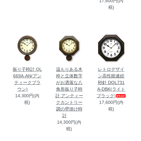
17,600円(内
税)
振り子時計 QL
温もりある木
レトロデザイ
669A-AN(アン
枠と立体数字
ン高性能連続
ティークブラ
がお洒落な八
秒針 DQL731
ウン)
角形振り子時
A-DBK(ライト
14,300円(内
計 アンティー
ブラック)
税)
クカントリー
17,600円(内
調の壁掛け時
税)
計
14,300円(内
税)