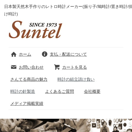
日本製天然木手作りのレトロ時計メーカー(振り子/鳩時計/置き時計/
け時計)
ホーム
支払・配送について
お問い合わせ
カートを見る
さんてる商品の魅力
時計の組立請け負い
時計の針製造
よくあるご質問
会社概要
メディア掲載実績