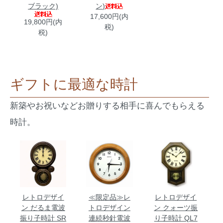
ブラック)
ン)
17,600円(内
19,800円(内
税)
税)
ギフトに最適な時計
新築やお祝いなどお贈りする相手に喜んでもらえる
時計。
レトロデザイ
≪限定品≫レ
レトロデザイ
ン だるま電波
トロデザイン
ン クォーツ振
振り子時計 SR
連続秒針電波
り子時計 QL7