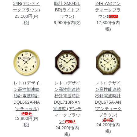
34R(アンティ
時計 XM043L
24R-AN(アン
ークブラウン)
BR(ライトブ
ティークブラ
23,100円(内
ラウン)
ウン)
税)
9,900円(内税)
17,600円(内
税)
レトロデザイ
レトロデザイ
レトロデザイ
ン高性能連続
ン高性能連続
ン高性能連続
秒針電波時計
秒針電波時計
秒針電波時計
DQL662A-NA
DQL713R-AN
DQL675A-AN
(ナチュラル)
電波式 (アンテ
(アンティーク
ィークブラウ
ブラウン)
19,800円(内
ン)
税)
24,200円(内
24,200円(内
税)
税)