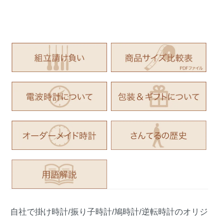
自社で掛け時計/振り子時計/鳩時計/逆転時計のオリジ