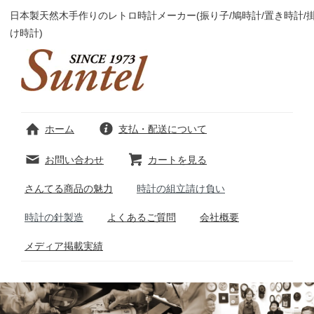
日本製天然木手作りのレトロ時計メーカー(振り子/鳩時計/置き時計/
け時計)
ホーム
支払・配送について
お問い合わせ
カートを見る
さんてる商品の魅力
時計の組立請け負い
時計の針製造
よくあるご質問
会社概要
メディア掲載実績