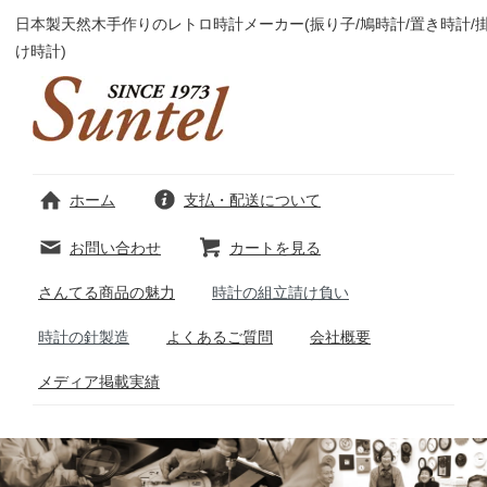
日本製天然木手作りのレトロ時計メーカー(振り子/鳩時計/置き時計/
け時計)
ホーム
支払・配送について
お問い合わせ
カートを見る
さんてる商品の魅力
時計の組立請け負い
時計の針製造
よくあるご質問
会社概要
メディア掲載実績