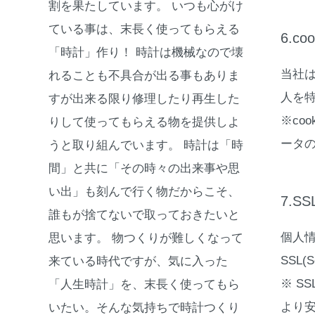
割を果たしています。 いつも心がけ
ている事は、末長く使ってもらえる
6.c
「時計」作り！ 時計は機械なので壊
当社は
れることも不具合が出る事もありま
人を
すが出来る限り修理したり再生した
※co
りして使ってもらえる物を提供しよ
ータ
うと取り組んでいます。 時計は「時
間」と共に「その時々の出来事や思
い出」も刻んで行く物だからこそ、
7.S
誰もが捨てないで取っておきたいと
個人
思います。 物つくりが難しくなって
SSL(
来ている時代ですが、気に入った
※ S
「人生時計」を、末長く使ってもら
より
いたい。そんな気持ちで時計つくり