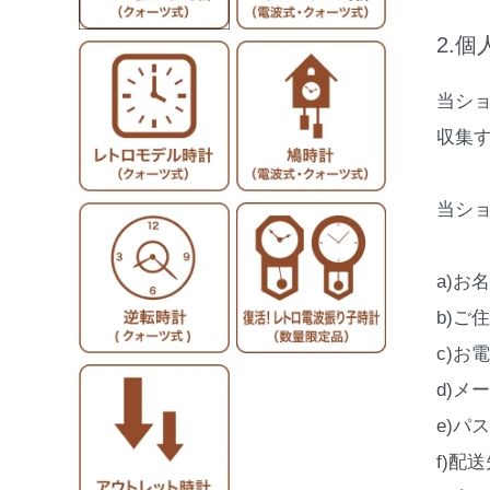
2.
当シ
収集
当シ
a)お
b)ご
c)お
d)メ
e)パ
f)配