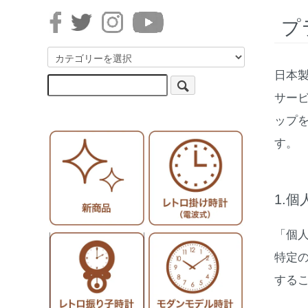
プ
日本製
サー
ップ
す。
1.
「個
特定
する