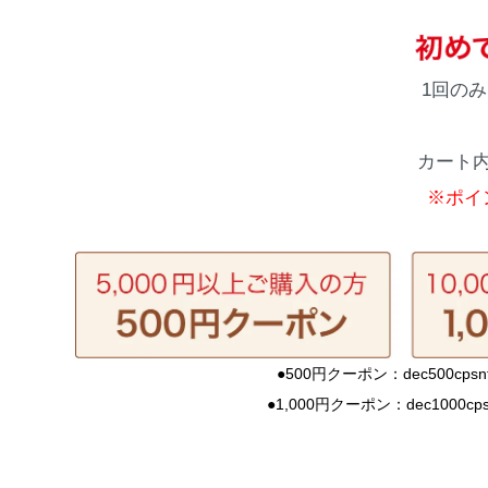
1回の
カート
※ポイ
●500円クーポン：dec500cpsntl
●1,000円クーポン：dec1000cpsn