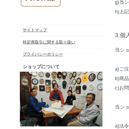
g)当
h)上
サイトマップ
3.
特定商取引に関する取り扱い
当シ
プライバシーポリシー
ショップについて
a)ご
b)商
c)お
当シ
a)