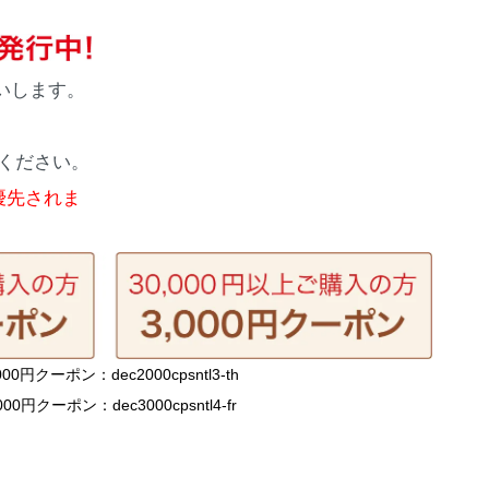
いします。
、
ください。
優先されま
000円クーポン：dec2000cpsntl3-th
,000円クーポン：dec3000cpsntl4-fr