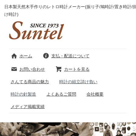
日本製天然木手作りのレトロ時計メーカー(振り子/鳩時計/置き時計/
け時計)
ホーム
支払・配送について
お問い合わせ
カートを見る
さんてる商品の魅力
時計の組立請け負い
時計の針製造
よくあるご質問
会社概要
メディア掲載実績