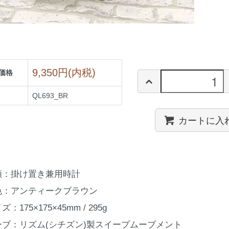
9,350円(内税)
価格
QL693_BR
カートに入
類：掛け置き兼用時計
色：アンティークブラウン
ズ：175×175×45mm / 295g
ーブ：リズム(シチズン)製スイープムーブメント