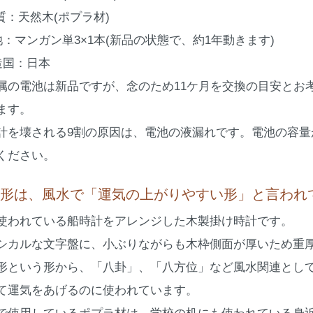
 質：天然木(ポプラ材)
池：マンガン単3×1本(新品の状態で、約1年動きます)
造国：日本
属の電池は新品ですが、念のため11ケ月を交換の目安とお
ます。
計を壊される9割の原因は、電池の液漏れです。電池の容
ください。
形は、風水で「運気の上がりやすい形」と言われ
使われている船時計をアレンジした木製掛け時計です。
シカルな文字盤に、小ぶりながらも木枠側面が厚いため重
形という形から、「八卦」、「八方位」など風水関連とし
て運気をあげるのに使われています。