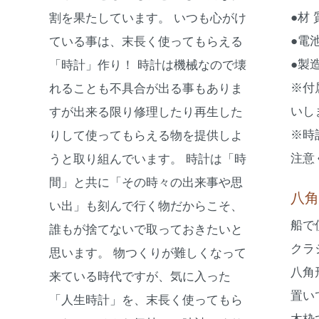
●材
割を果たしています。 いつも心がけ
●電
ている事は、末長く使ってもらえる
●製
「時計」作り！ 時計は機械なので壊
※付
れることも不具合が出る事もありま
いし
すが出来る限り修理したり再生した
※時
りして使ってもらえる物を提供しよ
注意
うと取り組んでいます。 時計は「時
間」と共に「その時々の出来事や思
八角
い出」も刻んで行く物だからこそ、
船で
誰もが捨てないで取っておきたいと
クラ
思います。 物つくりが難しくなって
八角
来ている時代ですが、気に入った
置い
「人生時計」を、末長く使ってもら