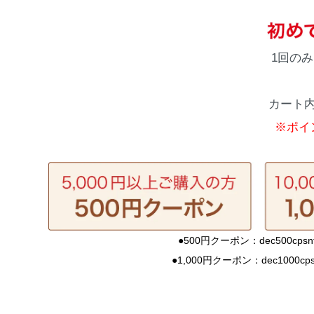
1回の
カート
※ポイ
●500円クーポン：dec500cpsntl
●1,000円クーポン：dec1000cpsn