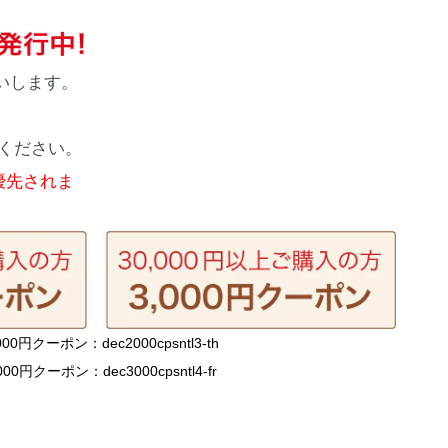
いします。
、
ください。
優先されま
000円クーポン：dec2000cpsntl3-th
,000円クーポン：dec3000cpsntl4-fr