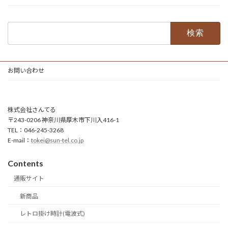
検
索:
お問い合わせ
株式会社さんてる
〒243-0206 神奈川県厚木市下川入416-1
TEL：046-245-3268
E-mail：
tokei@sun-tel.co.jp
Contents
通販サイト
新商品
レトロ掛け時計(電波式)