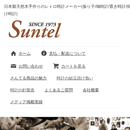
日本製天然木手作りのレトロ時計メーカー(振り子/鳩時計/置き時計/
け時計)
ホーム
支払・配送について
お問い合わせ
カートを見る
さんてる商品の魅力
時計の組立請け負い
時計の針製造
よくあるご質問
会社概要
メディア掲載実績