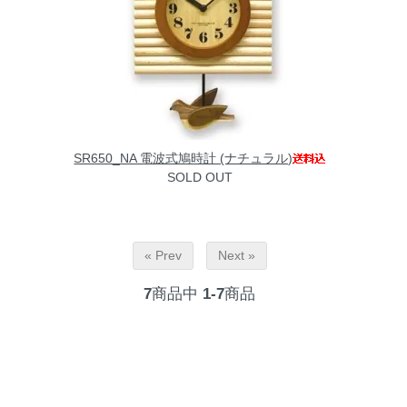
SR650_NA 電波式鳩時計 (ナチュラル)
SOLD OUT
« Prev
Next »
7
商品中
1-7
商品