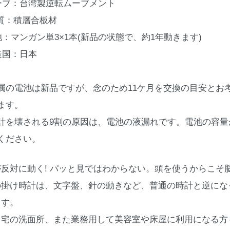
ーブ：台湾製逆転ムーブメント
 質：積層合板材
池：マンガン単3×1本(新品の状態で、約1年動きます)
造国：日本
属の電池は新品ですが、念のため11ケ月を交換の目安とお
ます。
計を壊される9割の原因は、電池の液漏れです。電池の容
ください。
が反対に動く! パッと見ではわからない。頭を使うからこそ
の掛け時計は、文字盤、針の動きなど、普通の時計と逆にな
ます。
自宅の洗面所、また業務用して美容室や床屋に利用になる方