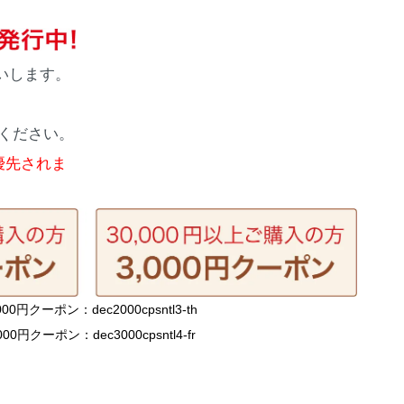
いします。
、
ください。
優先されま
000円クーポン：dec2000cpsntl3-th
,000円クーポン：dec3000cpsntl4-fr