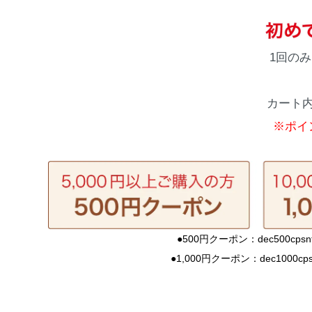
1回の
カート
※ポイ
●500円クーポン：dec500cpsntl
●1,000円クーポン：dec1000cpsn