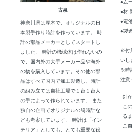
●ム
古泉
●材
●電
神奈川県は厚木で、オリジナルの日
●製
本製手作り時計を作っています。 時
計の部品メーカーとしてスタートし
※付
ました。 時計の機械体は作れないの
いし
で、国内外の大手メーカー品や海外
※時
の物を購入しています。その他の部
注意
品はすべて国内で加工製造し、時計
の組み立ては自社工場で１台１台人
針
の手によって作られています。 また
こ
独自の企画でオリジナルの鳩時計な
る
ども考案しています。 時計は「イン
ご
テリア」としても、とても重要な役