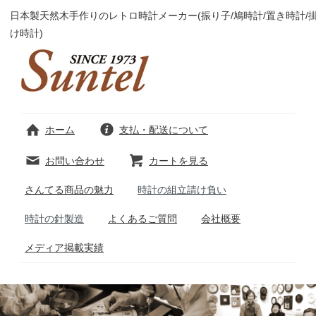
日本製天然木手作りのレトロ時計メーカー(振り子/鳩時計/置き時計/
け時計)
ホーム
支払・配送について
お問い合わせ
カートを見る
さんてる商品の魅力
時計の組立請け負い
時計の針製造
よくあるご質問
会社概要
メディア掲載実績